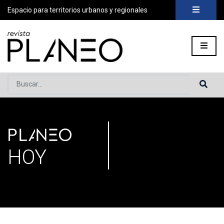
Espacio para territorios urbanos y regionales
Buscar...
PLANEO
Portada
»
Secciones
»
Página 36
HOY