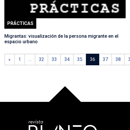
PRÁCTICAS
Migrantas: visualización de la persona migrante en el
espacio urbano
«
1
…
32
33
34
35
36
37
38