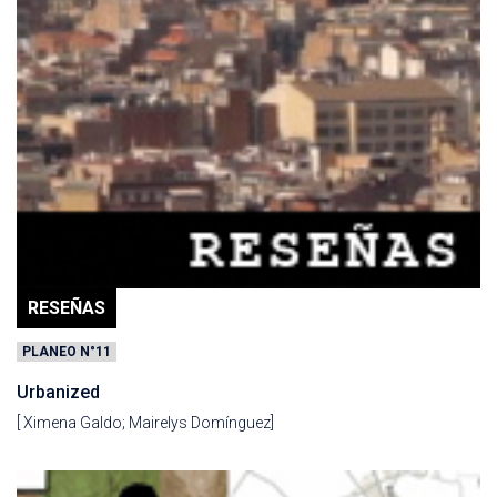
RESEÑAS
PLANEO N°11
Urbanized
[ Ximena Galdo; Mairelys Domínguez]