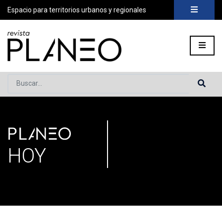
Espacio para territorios urbanos y regionales
Buscar...
PLANEO
Portada
»
Secciones
»
Página 38
HOY