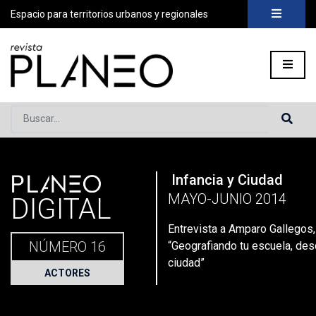
Espacio para territorios urbanos y regionales
Buscar...
PLANEO
Infancia y Ciudad
Portada
»
Planeo Hoy
»
Secciones
»
Actores
»
Entrevista a A
MAYO-JUNIO 2014
DIGITAL
Entrevista a Amparo Gallegos
NÚMERO 16
“Geografiando tu escuela, desd
ciudad”
ACTORES