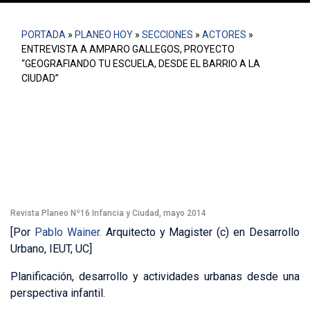
PORTADA
»
PLANEO HOY
»
SECCIONES
»
ACTORES
»
ENTREVISTA A AMPARO GALLEGOS, PROYECTO
“GEOGRAFIANDO TU ESCUELA, DESDE EL BARRIO A LA
CIUDAD”
“Creemos importante escuchar la voz de quienes nos
relatan su experiencia, la experiencia urbana de niños,
niñas y adolescentes”
Revista Planeo Nº16 Infancia y Ciudad, mayo 2014
[Por
Pablo Wainer.
Arquitecto y Magister (c) en Desarrollo
Urbano, IEUT, UC]
Planificación, desarrollo y actividades urbanas desde una
perspectiva infantil.