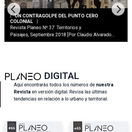
|
UN CONTRAGOLPE DEL PUNTO CERO
COLONIAL
|
Revista Planeo Nº 37 Territorios y
Paisajes, Septiembre 2018 [Por Claudio Alvarado
Lincopi; Comunidad historia mapuche; Estudiante de
Doctorado en Arquitectura y Estudios Urbanos PUC]
Resumen El paisaje construido como alabanza a la
Patria. Una celebración de la historia nacional, hacer
espacio para contemplar el devenir de Chile. Es que
PLANEO
DIGITAL
mirar desde los pies de Pedro de Valdivia […]
Aquí encontrarás todos los números de
nuestra
Revista
en versión digital. Revisa las últimas
tendencias en relación a lo urbano y territorial.