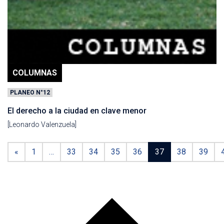
COLUMNAS
PLANEO N°12
El derecho a la ciudad en clave menor
[Leonardo Valenzuela]
«
1
…
33
34
35
36
37
38
39