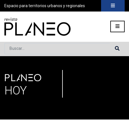
Espacio para territorios urbanos y regionales
Buscar...
PLANEO
Portada
»
Secciones
»
Página 37
HOY