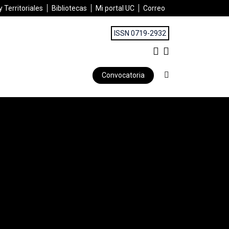
 Territoriales
Bibliotecas
Mi portal UC
Correo
ISSN 0719-2932
Convocatoria
ormación es un bien preciado para la planificación urbana, siemp