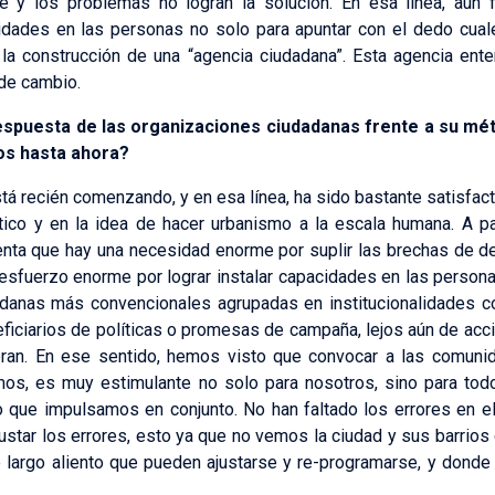
le y los problemas no logran la solución. En esa línea, aún 
cidades en las personas no solo para apuntar con el dedo cual
 la construcción de una “agencia ciudadana”. Esta agencia en
de cambio.
espuesta de las organizaciones ciudadanas frente a su mé
os hasta ahora?
tá recién comenzando, y en esa línea, ha sido bastante satisfac
ctico y en la idea de hacer urbanismo a la escala humana. A p
nta que hay una necesidad enorme por suplir las brechas de de
 esfuerzo enorme por lograr instalar capacidades en las personas
dadanas más convencionales agrupadas en institucionalidades c
ficiarios de políticas o promesas de campaña, lejos aún de acci
an. En ese sentido, hemos visto que convocar a las comunida
mos, es muy estimulante no solo para nosotros, sino para tod
 que impulsamos en conjunto. No han faltado los errores en e
justar los errores, esto ya que no vemos la ciudad y sus barri
argo aliento que pueden ajustarse y re-programarse, y donde 