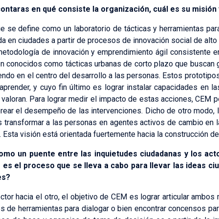
ntaras en qué consiste la organización, cuál es su misión y
se define como un laboratorio de tácticas y herramientas par
da en ciudades a partir de procesos de innovación social de alto
etodología de innovación y emprendimiento ágil consistente en
ién conocidos como tácticas urbanas de corto plazo que buscan
iendo en el centro del desarrollo a las personas. Estos prototipos
 aprender, y cuyo fin último es lograr instalar capacidades en 
ue valoran. Para lograr medir el impacto de estas acciones, CEM 
orear el desempeño de las intervenciones. Dicho de otro modo, 
es transformar a las personas en agentes activos de cambio en 
 Esta visión está orientada fuertemente hacia la construcción d
mo un puente entre las inquietudes ciudadanas y los ac
es el proceso que se lleva a cabo para llevar las ideas ci
es?
ctor hacia el otro, el objetivo de CEM es lograr articular amb
s de herramientas para dialogar o bien encontrar concensos para