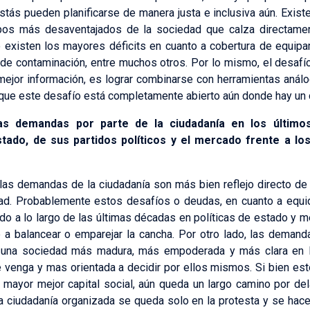
tás pueden planificarse de manera justa e inclusiva aún. Exis
upos más desaventajados de la sociedad que calza directame
existen los mayores déficits en cuanto a cobertura de equipa
de contaminación, entre muchos otros. Por lo mismo, el desaf
mejor información, es lograr combinarse con herramientas aná
que este desafío está completamente abierto aún donde hay un 
s demandas por parte de la ciudadanía en los último
stado, de sus partidos políticos y el mercado frente a lo
las demandas de la ciudadanía son más bien reflejo directo de 
dad. Probablemente estos desafíos o deudas, en cuanto a equid
do a lo largo de las últimas décadas en políticas de estado y 
e a balancear o emparejar la cancha. Por otro lado, las deman
e una sociedad más madura, más empoderada y más clara en l
 venga y mas orientada a decidir por ellos mismos. Si bien es
n mayor mejor capital social, aún queda un largo camino por de
 ciudadanía organizada se queda solo en la protesta y se hace