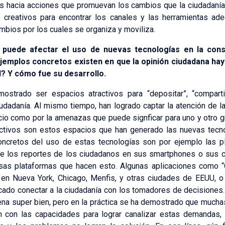
es hacia acciones que promuevan los cambios que la ciudadanía 
 creativos para encontrar los canales y las herramientas ad
bios por los cuales se organiza y moviliza.
 puede afectar el uso de nuevas tecnologías en la const
ejemplos concretos existen en que la opinión ciudadana hay
d? Y cómo fue su desarrollo.
strado ser espacios atractivos para “depositar”, “compartir”
iudadanía. Al mismo tiempo, han logrado captar la atención de 
cio como por la amenazas que puede signficar para uno y otro 
ctivos son estos espacios que han generado las nuevas tecnol
ncretos del uso de estas tecnologías son por ejemplo las p
r de los reportes de los ciudadanos en sus smartphones o sus
sas plataformas que hacen esto. Algunas aplicaciones como 
 en Nueva York, Chicago, Menfis, y otras ciudades de EEUU, o
cado conectar a la ciudadanía con los tomadores de decisiones.
uena super bien, pero en la práctica se ha demostrado que muc
 con las capacidades para lograr canalizar estas demandas, y