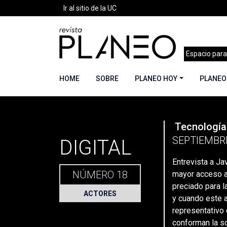
Ir al sitio de la UC
Espacio para
HOME
SOBRE
PLANEO HOY
PLANEO
PLANEO
Tecnología
Portada
»
Planeo Hoy
»
Secciones
»
Actores
»
SEPTIEMBR
DIGITAL
Entrevista a Ja
NÚMERO 18
mayor acceso a 
preciado para l
ACTORES
y cuando este 
representativo
conforman la s