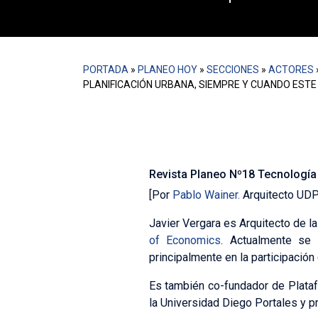
PORTADA
»
PLANEO HOY
»
SECCIONES
»
ACTORES
PLANIFICACIÓN URBANA, SIEMPRE Y CUANDO EST
Javier Vergara es Arquitecto de 
School of Economics. Es Co-fun
Revista Planeo Nº18 Tecnología
[Por
Pablo Wainer.
Arquitecto UDP 
Javier Vergara es Arquitecto de l
of Economics
. Actualmente se 
principalmente en la participación
Es también co-fundador de Plata
la Universidad Diego Portales y p