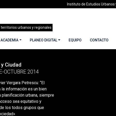
Instituto de Estudios Urbanos y
 territorios urbanos y regionales
 ACADEMIA
PLANEO DIGITAL
EQUIPO
CONTACTO
 y Ciudad
Entrevista a Javier Vergara Petrescu: “El mayor acceso a la inf
E-OCTUBRE 2014
vier Vergara Petrescu: “El
la información es un bien
a planificación urbana, siempre
acceso sea equitativo y
 de los todos grupos que
ociedad»