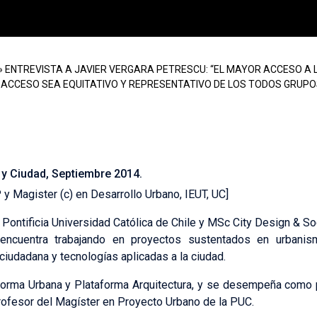
»
ENTREVISTA A JAVIER VERGARA PETRESCU: “EL MAYOR ACCESO A L
E ACCESO SEA EQUITATIVO Y REPRESENTATIVO DE LOS TODOS GRUP
la Pontificia Universidad Católica de Chile y MSc City Design
dador y Director Ejecutivo de Ciudad Emergente.
 y Ciudad, Septiembre 2014.
y Magister (c) en Desarrollo Urbano, IEUT, UC]
a Pontificia Universidad Católica de Chile y MSc City Design & S
encuentra trabajando en proyectos sustentados en urbanis
 ciudadana y tecnologías aplicadas a la ciudad.
forma Urbana y Plataforma Arquitectura, y se desempeña como 
rofesor del Magíster en Proyecto Urbano de la PUC.