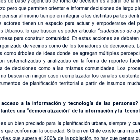
nes de base y agencias de toma de decisión es a partir de la 
o pero que permiten orientar e informar decisiones de largo pla
de pensar al mismo tiempo en integrar a las distintas partes den
s actores tienen un espacio para actuar y empoderarse del p
s Urbanos, lo que buscan es poder articular
“ciudadanos de a p
 mesa para construir comunidad. En estas acciones se debaten
 organizado de vecinos como de los tomadores de decisiones. L
as como árboles de ideas donde se agregan múltiples percepci
on sistematizadas y analizadas en la forma de reportes fácile
es de decisiones como a las mismas comunidades. Los proces
o buscan en ningún caso reemplazadar los canales existentes 
umentos de planificación territorial a partir de insumos mucha
acceso a la información y tecnología de las personas
bitantes una “democratización” de la información y la tecno
es un bien preciado para la planificación urbana, siempre y c
s que conforman la sociedad. Si bien en Chile existe una import
viles que supera el 200% de la población, no hay que pensar qu