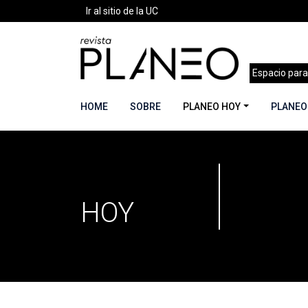
Ir al sitio de la UC
Espacio para
HOME
SOBRE
PLANEO HOY
PLANEO
PLANEO
Portada
»
Secciones
HOY