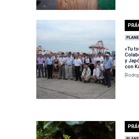
PRÁ
PLANE
«Tu t
Colabo
y Japó
con K
[Rodri
PRÁ
PLANE