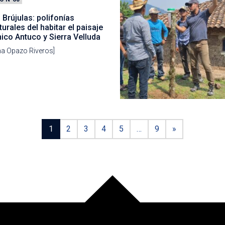
Brújulas: polifonías
turales del habitar el paisaje
ico Antuco y Sierra Velluda
na Opazo Riveros]
1
2
3
4
5
…
9
»