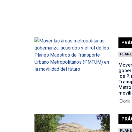
PRÁ
PLANE
Mover
gobern
los P
Trans
Metro
movili
[Gloria
PRÁ
PLANE