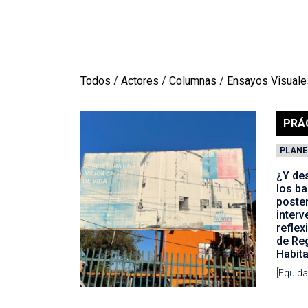
Todos
/
Actores
/
Columnas
/
Ensayos Visuale
PRÁ
PLANE
¿Y de
los b
poster
interv
reflex
de Re
Habit
[Equid