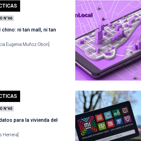
CTICAS
O N°66
l chino: ni tan mall, ni tan
ncia Eugenia Muñoz Obon]
CTICAS
O N°65
: datos para la vivienda del
s Herrera]