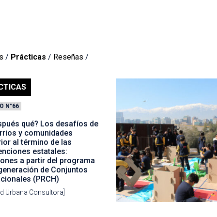
s
/
Prácticas
/
Reseñas
/
CTICAS
O N°66
spués qué? Los desafíos de
arrios y comunidades
ior al término de las
enciones estatales:
iones a partir del programa
generación de Conjuntos
acionales (PRCH)
ad Urbana Consultora]