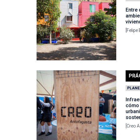
Entre 
ambien
vivie
[Felipe
PRÁ
PLANE
Infrae
cómo 
urbani
sosten
[Creo A