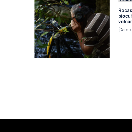
Rocas 
biocul
volcán
[Caroli