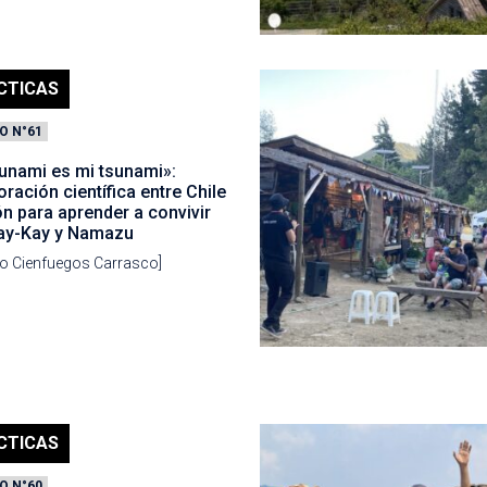
CTICAS
O N°61
sunami es mi tsunami»:
ración científica entre Chile
n para aprender a convivir
ay-Kay y Namazu
go Cienfuegos Carrasco]
CTICAS
O N°60