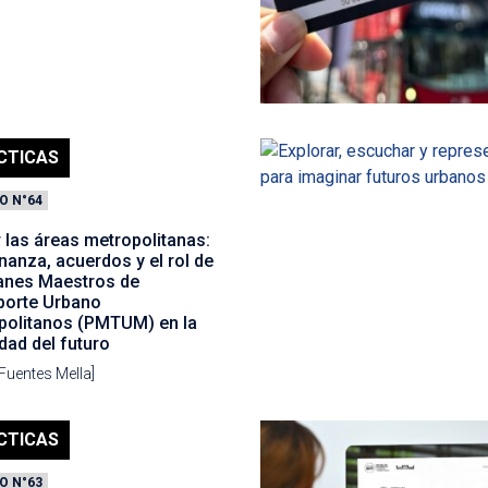
CTICAS
O N°64
 las áreas metropolitanas:
anza, acuerdos y el rol de
lanes Maestros de
porte Urbano
politanos (PMTUM) en la
dad del futuro
 Fuentes Mella]
CTICAS
O N°63