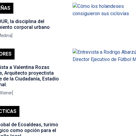
EÑAS
R, la disciplina del
iento corporal urbano
Medina]
ORES
ista a Valentina Rozas
, Arquitecto proyectista
 de la Ciudadanía, Estadio
al.
Weiner]
CTICAS
lobal de Ecoaldeas, turimo
gico como opción para el