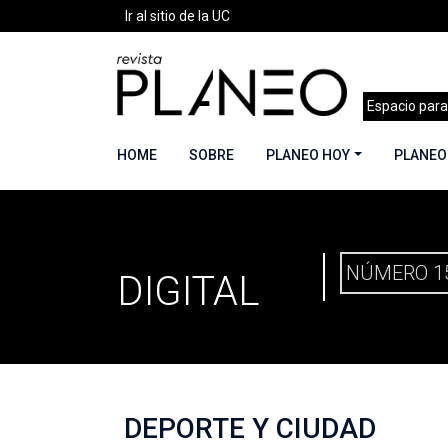
Ir al sitio de la UC
Espacio para
HOME
SOBRE
PLANEO HOY
PLANEO
PLANEO
PORTADA
»
PLANEO DIGITAL
»
PLANEO 15 | 
NÚMERO 1
DIGITAL
DEPORTE Y CIUDAD