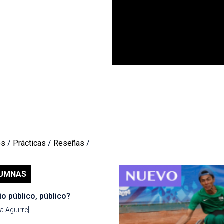
es
/
Prácticas
/
Reseñas
/
UMNAS
o público, público?
a Aguirre]