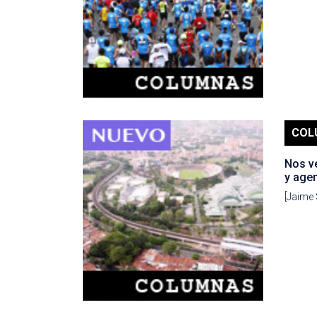
COL
Nos v
y age
[Jaime