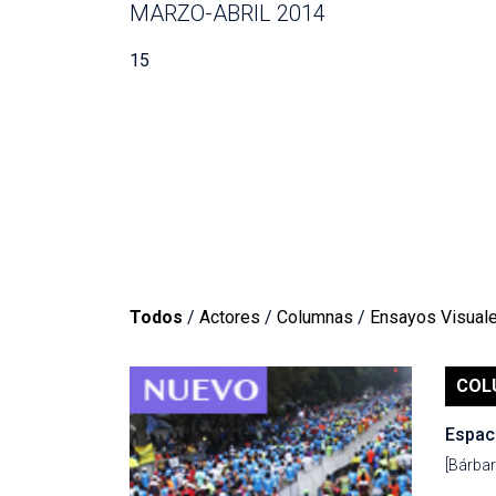
MARZO-ABRIL 2014
15
Todos
/
Actores
/
Columnas
/
Ensayos Visual
COL
Espaci
[Bárbar