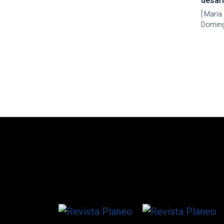
desarr
[ María
Doming