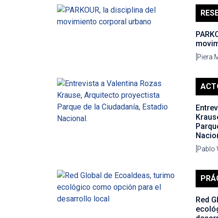
RES
PARKOU
movim
[Piera 
ACT
Entrev
Krause
Parque
Nacion
[Pablo 
PRÁ
Red G
ecoló