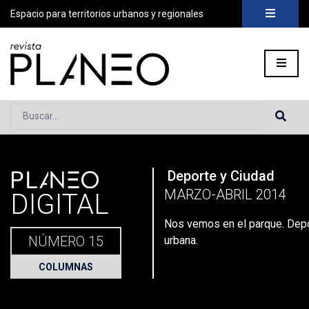
Espacio para territorios urbanos y regionales
Buscar...
PLANEO
Deporte y Ciudad
Portada
»
Planeo Hoy
»
Secciones
»
Columnas
»
Nos vemos en
MARZO-ABRIL 2014
DIGITAL
Nos vemos en el parque. Dep
NÚMERO 15
urbana.
COLUMNAS