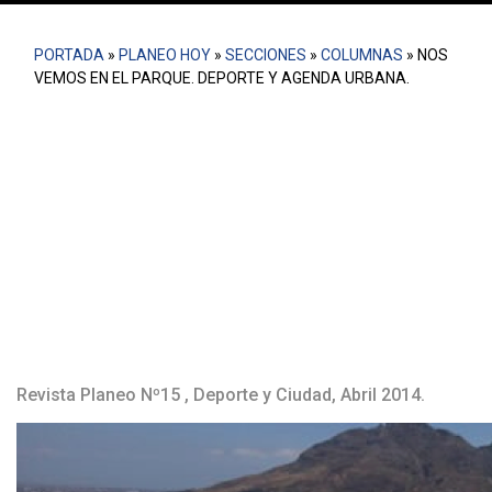
PORTADA
»
PLANEO HOY
»
SECCIONES
»
COLUMNAS
»
NOS
VEMOS EN EL PARQUE. DEPORTE Y AGENDA URBANA.
¿Qué rol está jugando el deporte en la configuración de la
agenda urbana y en el desarrollo de las ciudades? La
diversidad de agentes de naturaleza pública y privada
interesados brinda algunas luces sobre cómo el deporte
está incidiendo en la producción de la ciudad; y quisiera
plantear 4 elementos para la discusión.
Revista Planeo Nº15 , Deporte y Ciudad, Abril 2014.