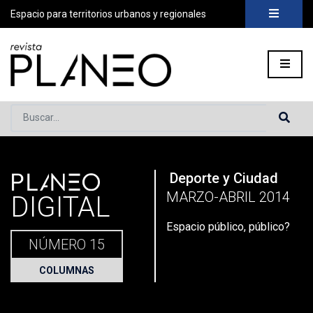
Espacio para territorios urbanos y regionales
Buscar...
PLANEO
Deporte y Ciudad
Portada
»
Planeo Hoy
»
Espacio público, público?
MARZO-ABRIL 2014
DIGITAL
Espacio público, público?
NÚMERO 15
COLUMNAS