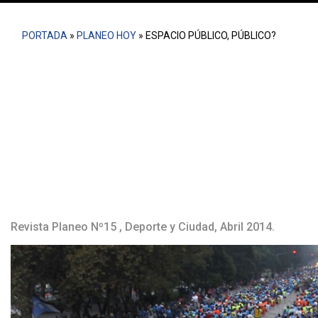
PORTADA
»
PLANEO HOY
»
ESPACIO PÚBLICO, PÚBLICO?
Sin duda la sociedad Chilena ha evolucionado respecto
a la practica del deporte y el ejercicio, quizás por que
hemos entendido como parte de una tendencia global,
que el cuerpo hay que cuidarlo, que es un instrumento
que nos permite vivir una buena vida. Si en algún
momento fueron las rutinas aeróbicas, las maquinas o
las pesas…
Revista Planeo Nº15 , Deporte y Ciudad, Abril 2014.