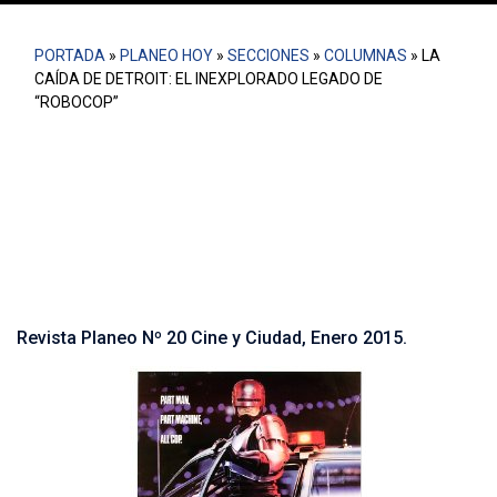
PORTADA
»
PLANEO HOY
»
SECCIONES
»
COLUMNAS
»
LA
CAÍDA DE DETROIT: EL INEXPLORADO LEGADO DE
“ROBOCOP”
¿Cuándo hemos tenido la oportunidad de ver a la ciudad
como algo más que un escenario? “Robocop”, más allá
de su relato distópico y violento, nos acerca a la crisis
de la ciudad estadounidense en el siglo XX.
Revista Planeo Nº 20 Cine y Ciudad, Enero 2015.