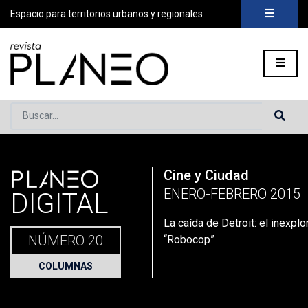
Espacio para territorios urbanos y regionales
Buscar...
PLANEO
Cine y Ciudad
Portada
»
Planeo Hoy
»
Secciones
»
Columnas
»
La caída de 
ENERO-FEBRERO 2015
DIGITAL
La caída de Detroit: el inexpl
NÚMERO 20
“Robocop”
COLUMNAS