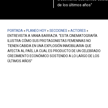
de los últimos años”
PORTADA
»
PLANEO HOY
»
SECCIONES
»
ACTORES
»
ENTREVISTA A VANIA BARRAZA: “ESTA CINEMATOGRAFÍA
ILUSTRA CÓMO SUS PROTAGONISTAS FEMENINAS NO
TIENEN CABIDA EN UNA EXPLOSIÓN INMOBILIARIA QUE
AFECTA AL PAÍS, LA CUAL ES PRODUCTO DE UN CELEBRADO
CRECIMIENTO ECONÓMICO SOSTENIDO A LO LARGO DE LOS
ÚLTIMOS AÑOS”
Vania Barraza estudió en la Universidad Austral de Valdivia, es maestra
de la Universidad Católica de América y doctora de la Universidad de
Arizona.Trabaja en la Universidad de Memphis e investiga sobre la