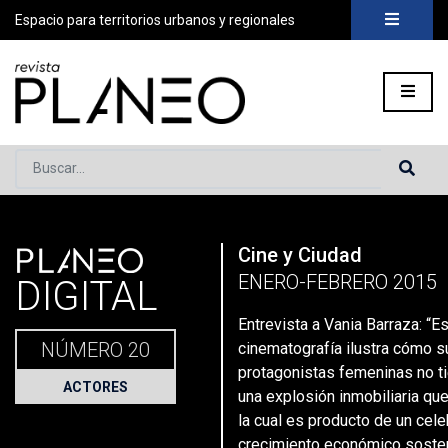
Espacio para territorios urbanos y regionales
Buscar...
PLANEO
Cine y Ciudad
Portada
»
Planeo Hoy
»
Secciones
»
Actores
»
Entrevista a V
ENERO-FEBRERO 2015
DIGITAL
Entrevista a Vania Barraza: “E
NÚMERO 20
cinematografía ilustra cómo s
protagonistas femeninas no t
ACTORES
una explosión inmobiliaria que
la cual es producto de un cel
crecimiento económico sosten