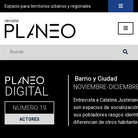
Espacio para territorios urbanos y regionales
Buscar...
PLANEO
Barrio y Ciudad
Portada
»
Planeo Hoy
»
Secciones
»
Actores
»
Entrevista a Ca
NOVIEMBRE-DICIEMBRE
DIGITAL
Entrevista a Catalina Justinian
NÚMERO 19
son espacios de socializació
sus pobladores rasgos identit
ACTORES
diferencian de otros habitante