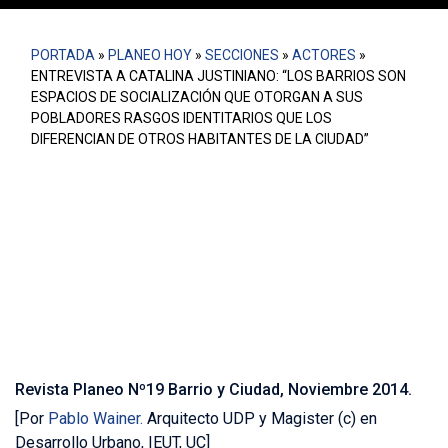
PORTADA
»
PLANEO HOY
»
SECCIONES
»
ACTORES
»
ENTREVISTA A CATALINA JUSTINIANO: “LOS BARRIOS SON
ESPACIOS DE SOCIALIZACIÓN QUE OTORGAN A SUS
POBLADORES RASGOS IDENTITARIOS QUE LOS
DIFERENCIAN DE OTROS HABITANTES DE LA CIUDAD”
Catalina Justiniano es arquitecta de la Pontificia
Universidad Católica de Chile y se desempeña como
directora ejecutiva de Junto al Barrio, fundación
dedicada a promover y fortalecer las organizaciones
locales por medio de trabajo en conjunto con los
vecinos.
Revista Planeo Nº19 Barrio y Ciudad, Noviembre 2014.
[Por
Pablo Wainer.
Arquitecto UDP y Magister (c) en
Desarrollo Urbano, IEUT, UC]