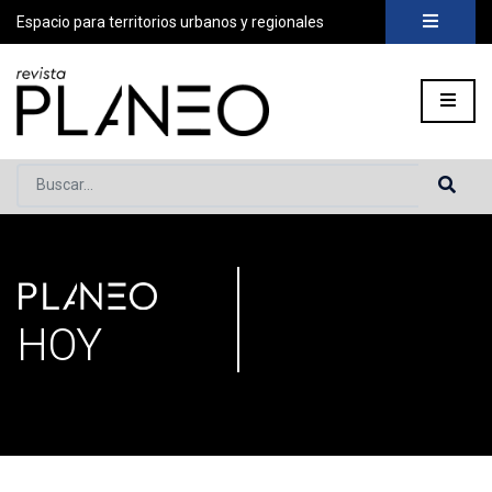
Espacio para territorios urbanos y regionales
Buscar...
PLANEO
Portada
»
Secciones
»
Página 3
HOY