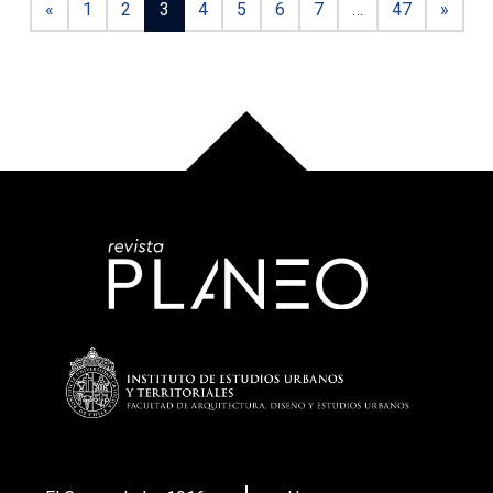
«
1
2
3
4
5
6
7
…
47
»