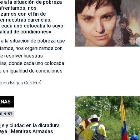
e a la situación de pobreza
nfrentamos, nos
izamos con el fin de
er nuestras carencias,
 cada uno colocaba lo suyo
ualdad de condiciones»
 a la situación de pobreza que
ntamos, nos organizamos con
 de resolver nuestras
ias, donde cada uno colocaba
o en igualdad de condiciones
ranco Borjas Cordero]
EÑAS
O N°57
e y ciudad en la dictadura
aya | Mentiras Armadas
)