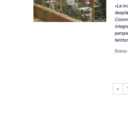
«La in
despla
Colomb
integr
perspe
territo
[Nataly
«