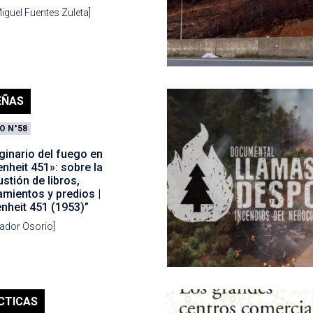
iguel Fuentes Zuleta]
EÑAS
O N°58
ginario del fuego en
nheit 451»: sobre la
tión de libros,
mientos y predios |
nheit 451 (1953)”
vador Osorio]
CTICAS