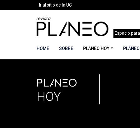
Ir al sitio de la UC
Espacio para
HOME
SOBRE
PLANEO HOY
PLANEO
PLANEO
Portada
»
Secciones
»
Página 7
HOY