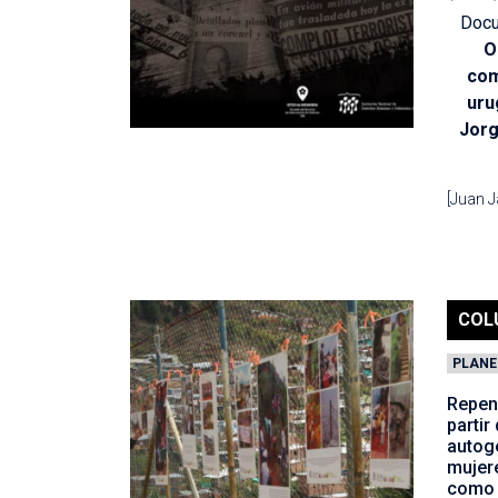
Docu
O
com
uru
Jorg
[Juan J
COL
PLANE
Repens
partir
autoge
mujere
como 