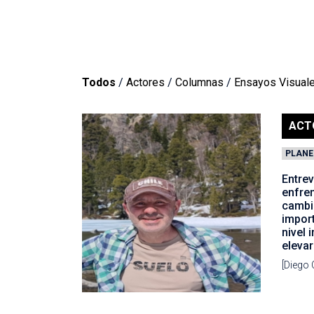
Todos
/
Actores
/
Columnas
/
Ensayos Visual
ACT
PLANE
Entrev
enfre
cambi
import
nivel 
elevar
[Diego 