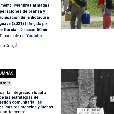
mental:
Mentiras armadas:
peraciones de prensa y
unicación de la dictadura
guaya (2021)
| Dirigido por:
e García
| Duración:
50min
|
Disponible en:
Youtube
ara Ortega]
UMNAS
O N°57
ar la integración local a
 de las estrategias de
stión comunitaria: las
s, sus resistencias y luchas
aporte central