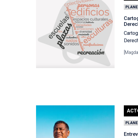
PLANE
Cartog
Derec
Cartog
Derech
[Magda
ACT
PLANE
Entrev