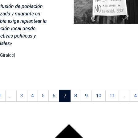
clusión de población
zada y migrante en
ia exige replantear la
ación local desde
ctivas políticas y
riales»
 Giraldo]
1
…
3
4
5
6
7
8
9
10
11
…
4