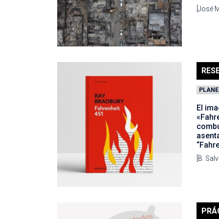
[José M
RES
PLANE
El ima
«Fahre
combus
asenta
“Fahre
[B. Sal
PRÁ