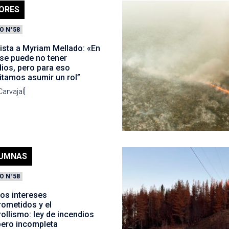
ORES
O N°58
ista a Myriam Mellado: «En
 se puede no tener
ios, pero para eso
itamos asumir un rol”
Carvajal]
UMNAS
O N°58
los intereses
ometidos y el
ollismo: ley de incendios
 pero incompleta