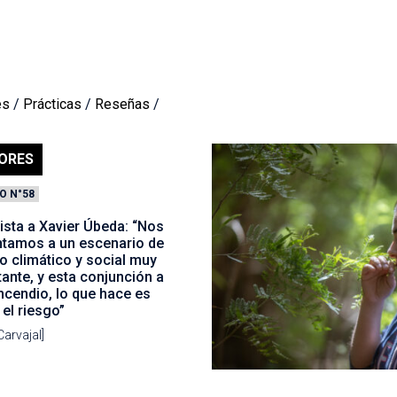
es
/
Prácticas
/
Reseñas
/
ORES
O N°58
ista a Xavier Úbeda: “Nos
ntamos a un escenario de
o climático y social muy
ante, y esta conjunción a
incendio, lo que hace es
 el riesgo”
Carvajal]