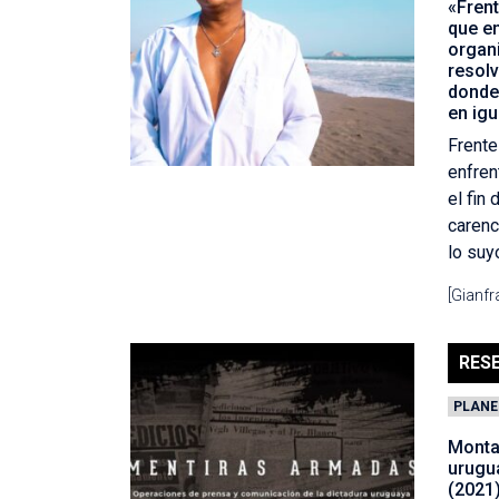
«Frent
que e
organ
resolv
donde
en ig
Frente
enfre
el fin
carenc
lo suy
[Gianf
RES
PLANE
Montaj
urugu
(2021