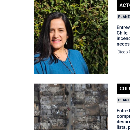
ACT
PLANE
Entrev
Chile,
incend
neces
[Diego 
COL
PLANE
Entre 
compr
desarr
lista,