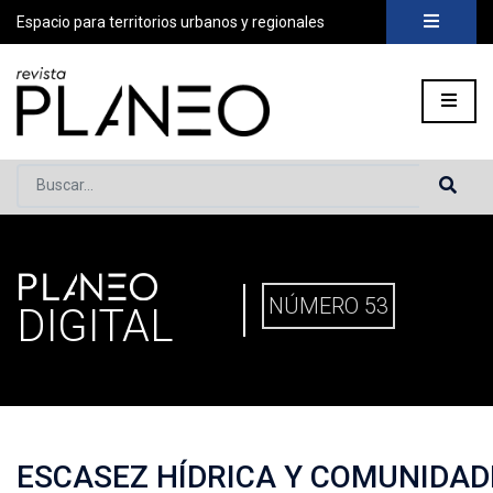
Espacio para territorios urbanos y regionales
Buscar...
PLANEO
PORTADA
»
PLANEO DIGITAL
»
PLANEO 53 | ESCASEZ HÍDR
NÚMERO 53
DIGITAL
ESCASEZ HÍDRICA Y COMUNIDAD