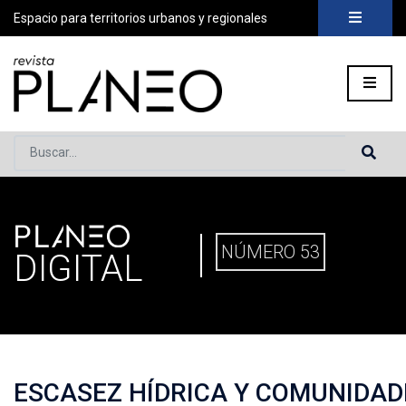
Espacio para territorios urbanos y regionales
Buscar...
PLANEO
PORTADA
»
PLANEO DIGITAL
»
PLANEO 53 | ESCASEZ HÍDR
NÚMERO 53
DIGITAL
ESCASEZ HÍDRICA Y COMUNIDAD