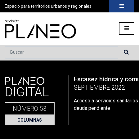
Espacio para territorios urbanos y regionales
Buscar...
PLANEO
Escasez hídrica y com
Portada
»
Planeo Hoy
»
Acceso a servicios sanitarios rurales
SEPTIEMBRE 2022
DIGITAL
Acceso a servicios sanitarios 
NÚMERO 53
deuda pendiente
COLUMNAS