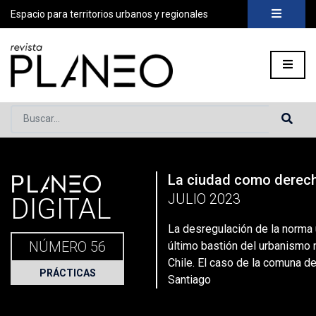
Espacio para territorios urbanos y regionales
Buscar...
PLANEO
La ciudad como derec
Portada
»
Planeo Hoy
»
La desregulación de la norma urbana: 
JULIO 2023
DIGITAL
La desregulación de la norma 
NÚMERO 56
último bastión del urbanismo 
Chile. El caso de la comuna d
PRÁCTICAS
Santiago