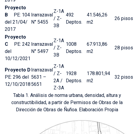
Proyecto
Z-1A
B
PE: 104
Irarrazaval
492
41.546,26
/ Z-
26 pisos
del 21/04/
N° 5455
Deptos.
m2
3B
2017
Proyecto
Z-1A
C
PE: 242
Irarrazaval
1008
67.913,86
/ Z-
28 pisos
del
N° 5497
Deptos.
m2
3B
10/12/2021
Z-1A
Proyecto D
Irarrazaval
/ Z-
1928
178.801,94
PE: 296 del
5631 –
32 pisos
2A /
Deptos.
m2
12/10/2018
5651
Z-3A
Tabla 1. Análisis de norma urbana, densidad, altura y
constructibilidad, a partir de Permisos de Obras de la
Dirección de Obras de Ñuñoa. Elaboración Propia