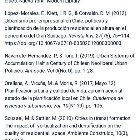
cities. Nueva York: Modern Library.
López-Morales, E., Klett, I. R. G., & Corvalán, D. M. (2012).
Urbanismo pro-empresarial en Chile: políticas y
planificación de la producción residencial en altura en el
pericentro del Gran Santiago.
Revista Invi
,
27
(76), 75–114.
https://doi.org/10.4067/s0718-83582012000300003
Navarrete-Hernandez, P., & Toro, F. (2019). Urban Sistems of
Accumulation: Half a Century of Chilean Neoliberal Urban
Policies.
Antipode
,
Vol 0
(No. 0), pp. 1-28.
Orellana, A., Vicuña, M., & Moris, R. (2017, Mayo 12).
Planificación urbana y calidad de vida: aproximación al
estado de la planificación local en Chile.
Cuadernos de
vivienda y urbanismo
,
Vol. 10
(N° 19), pp. 106.
Scussel, M. & Sattler, M. (2010). Cities in (trans) formation:
The impact of verticalization and densification on the
quality of residential space. Ambiente Construido, 10(3),