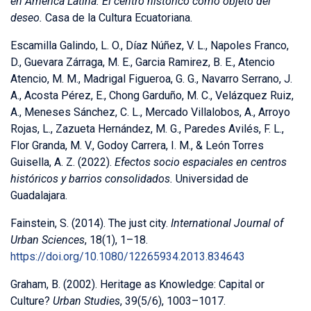
en América Latina: El centro histórico como objeto del
deseo.
Casa de la Cultura Ecuatoriana.
Escamilla Galindo, L. O., Díaz Núñez, V. L., Napoles Franco,
D., Guevara Zárraga, M. E., Garcia Ramirez, B. E., Atencio
Atencio, M. M., Madrigal Figueroa, G. G., Navarro Serrano, J.
A., Acosta Pérez, E., Chong Garduño, M. C., Velázquez Ruiz,
A., Meneses Sánchez, C. L., Mercado Villalobos, A., Arroyo
Rojas, L., Zazueta Hernández, M. G., Paredes Avilés, F. L.,
Flor Granda, M. V., Godoy Carrera, I. M., & León Torres
Guisella, A. Z. (2022).
Efectos socio espaciales en centros
históricos y barrios consolidados.
Universidad de
Guadalajara.
Fainstein, S. (2014). The just city.
International Journal of
Urban Sciences
, 18(1), 1–18.
https://doi.org/10.1080/12265934.2013.834643
Graham, B. (2002). Heritage as Knowledge: Capital or
Culture?
Urban Studies
, 39(5/6), 1003–1017.