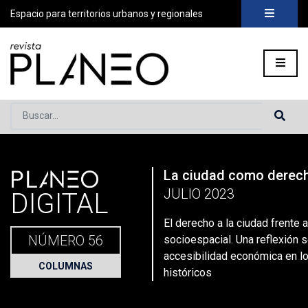
Espacio para territorios urbanos y regionales
Buscar...
PLANEO
La ciudad como derec
Portada
»
Planeo Hoy
»
El derecho a la ciudad frente a la seg
JULIO 2023
DIGITAL
El derecho a la ciudad frente 
NÚMERO 56
socioespacial. Una reflexión s
accesibilidad económica en l
COLUMNAS
históricos