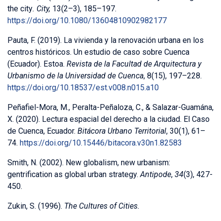
the city
.
City,
13(2–3), 185–197.
https://doi.org/10.1080/13604810902982177
Pauta, F. (2019). La vivienda y la renovación urbana en los
centros históricos. Un estudio de caso sobre Cuenca
(Ecuador). Estoa.
Revista de la Facultad de Arquitectura y
Urbanismo de la Universidad de Cuenca
, 8(15), 197–228.
https://doi.org/10.18537/est.v008.n015.a10
Peñafiel-Mora, M., Peralta-Peñaloza, C., & Salazar-Guamána,
X. (2020). Lectura espacial del derecho a la ciudad. El Caso
de Cuenca, Ecuador.
Bitácora Urbano Territorial
, 30(1), 61–
74.
https://doi.org/10.15446/bitacora.v30n1.82583
Smith, N. (2002). New globalism, new urbanism:
gentrification as global urban strategy.
Antipode
,
34
(3), 427-
450.
Zukin, S. (1996).
The Cultures of Cities.