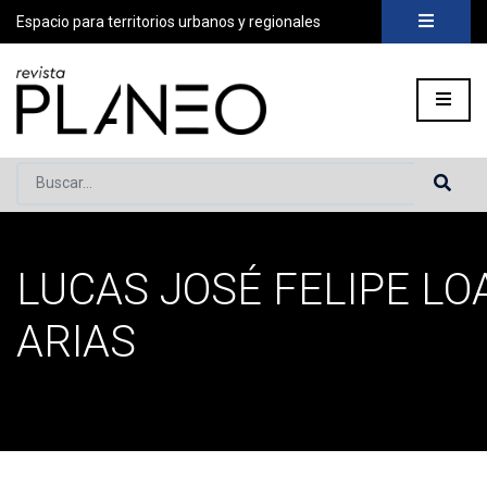
Espacio para territorios urbanos y regionales
Buscar...
LUCAS JOSÉ FELIPE LO
Portada
»
Archivo de Lucas José Felipe Loayza Arias
ARIAS