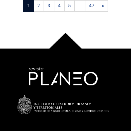
1
2
3
4
5
…
47
»