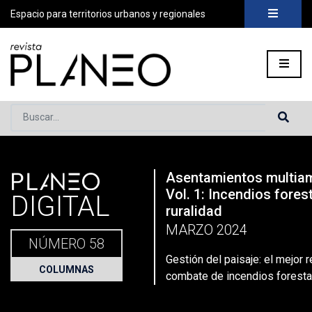
Espacio para territorios urbanos y regionales
Buscar...
PLANEO
Asentamientos multia
Portada
»
Planeo Hoy
»
Gestión del paisaje: el mejor recurso
Vol. 1: Incendios fores
DIGITAL
ruralidad
MARZO 2024
NÚMERO 58
Gestión del paisaje: el mejor 
COLUMNAS
combate de incendios forest