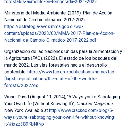
forestales-aumentó-en-temporada-2021-2022
Ministerio del Medio Ambiente. (2019). Plan de Acción
Nacional de Cambio climático 2017-2022.
https://estrategia-aves.mma.gob.cl/wp-
content/uploads/2023/03/MMA-2017-Plan-de-Accion-
Nacional-de-Cambio-Climatico-2017-2022.pdf
Organización de las Naciones Unidas para la Alimentación y
la Agricultura (FAO). (2022). El estado de los bosques del
mundo 2022: Las vías forestales hacia el desarrollo
sostenible.
https://www.fao.org/publications/home/fao-
flagship-publications/the-state-of-the-worlds-
forests/2022/es
Wong, David (August 11, 2014), “5 Ways you’re Sabotaging
Your Own Life (Without Knowing It)”,
Cracked Magazine
,
New York. Available at
http://www.cracked.com/blog/5-
ways-youre-sabotaging-your-own-life-without-knowing-
it/#ixzz3B9KbNtNp