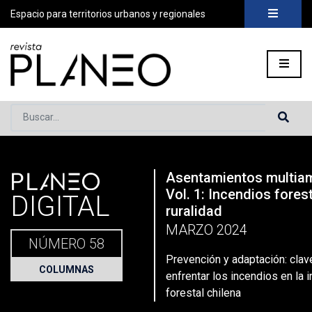
Espacio para territorios urbanos y regionales
Buscar...
PLANEO
Asentamientos multia
Portada
»
Planeo Hoy
»
Prevención y adaptación: claves para e
Vol. 1: Incendios fores
DIGITAL
ruralidad
MARZO 2024
NÚMERO 58
Prevención y adaptación: clav
COLUMNAS
enfrentar los incendios en la 
forestal chilena