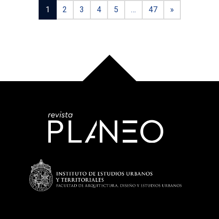
1
2
3
4
5
…
47
»