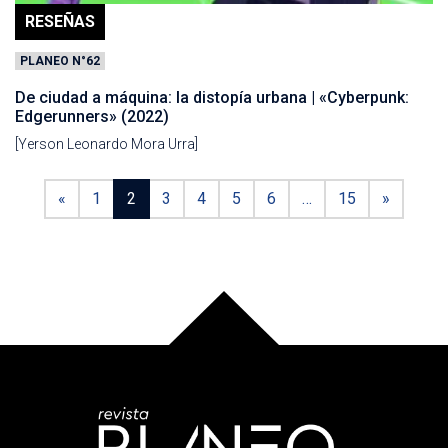
RESEÑAS
PLANEO N°62
De ciudad a máquina: la distopía urbana | «Cyberpunk:
Edgerunners» (2022)
[Yerson Leonardo Mora Urra]
«
1
2
3
4
5
6
…
15
»