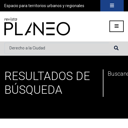
Espacio para territorios urbanos y regionales
Buscar...
RESULTADOS DE
Portada
»
Has buscado por Derecho a la Ciudad
»
Página 2
Buscand
BÚSQUEDA