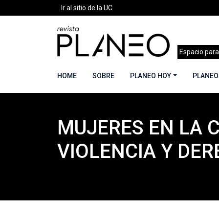
Ir al sitio de la UC
Espacio para
HOME
SOBRE
PLANEO HOY
PLANEO
MUJERES EN LA C
Portada
»
Planeo Hoy
»
Secciones
»
Reseñas
VIOLENCIA Y DE