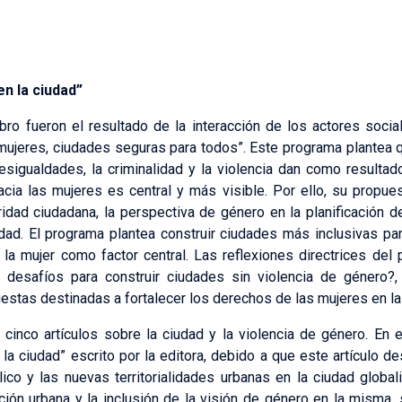
en la ciudad”
ro fueron el resultado de la interacción de los actores socia
 mujeres, ciudades seguras para todos”. Este programa plantea
sigualdades, la criminalidad y la violencia dan como resulta
cia las mujeres es central y más visible. Por ello, su propues
idad ciudadana, la perspectiva de género en la planificación 
udad. El programa plantea construir ciudades más inclusivas p
a la mujer como factor central. Las reflexiones directrices del
s desafíos para construir ciudades sin violencia de género?
estas destinadas a fortalecer los derechos de las mujeres en l
 cinco artículos sobre la ciudad y la violencia de género. En 
la ciudad” escrito por la editora, debido a que este artículo de
ico y las nuevas territorialidades urbanas en la ciudad globa
icación urbana y la inclusión de la visión de género en la misma