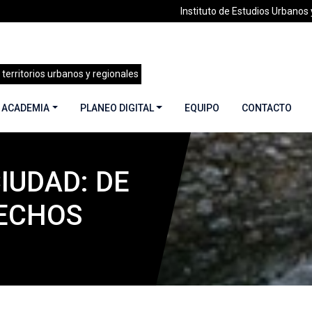
Instituto de Estudios Urbanos y
 territorios urbanos y regionales
 ACADEMIA
PLANEO DIGITAL
EQUIPO
CONTACTO
IUDAD: DE
»
LIBROS
»
Mujeres en la ciudad: De violencia y derechos
RECHOS