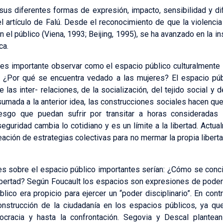
sus diferentes formas de expresión, impacto, sensibilidad y d
 artículo de Falú. Desde el reconocimiento de que la violenci
 el público (Viena, 1993; Beijing, 1995), se ha avanzado en la in
ca.
 es importante observar como el espacio público culturalmente 
, ¿Por qué se encuentra vedado a las mujeres? El espacio públ
e las inter- relaciones, de la socialización, del tejido social y 
 sumada a la anterior idea, las construcciones sociales hacen q
iesgo que puedan sufrir por transitar a horas consideradas
eguridad cambia lo cotidiano y es un límite a la libertad. Act
eación de estrategias colectivas para no mermar la propia libert
les sobre el espacio público importantes serían: ¿Cómo se conc
bertad? Según Foucault los espacios son expresiones de poder 
blico era propicio para ejercer un “poder disciplinario”. En con
onstrucción de la ciudadanía en los espacios públicos, ya que
mocracia y hasta la confrontación. Segovia y Descal plantea