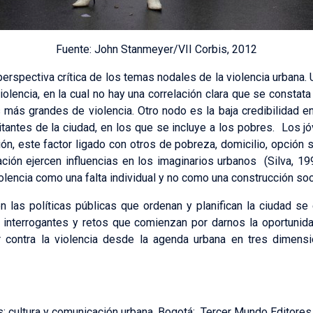
Fuente: John Stanmeyer/VII Corbis, 2012
perspectiva crítica de los temas nodales de la violencia urbana. 
iolencia, en la cual no hay una correlación clara que se consta
más grandes de violencia. Otro nodo es la baja credibilidad en l
itantes de la ciudad, en los que se incluye a los pobres. Los
ón, este factor ligado con otros de pobreza, domicilio, opción s
ión ejercen influencias en los imaginarios urbanos (Silva, 199
iolencia como una falta individual y no como una construcción soci
n las políticas públicas que ordenan y planifican la ciudad s
nterrogantes y retos que comienzan por darnos la oportunidad
r contra la violencia desde la agenda urbana en tres dimensi
s: cultura y comunicación urbana. Bogotá: Tercer Mundo Editores