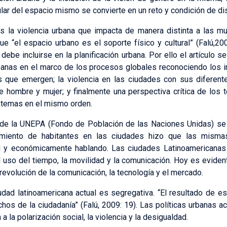
ular del espacio mismo se convierte en un reto y condición de di
es la violencia urbana que impacta de manera distinta a las mu
e “el espacio urbano es el soporte físico y cultural” (Falú,20
ebe incluirse en la planificación urbana. Por ello el artículo 
rbanas en el marco de los procesos globales reconociendo los 
as que emergen; la violencia en las ciudades con sus diferent
re hombre y mujer; y finalmente una perspectiva crítica de los 
 temas en el mismo orden.
e de la UNEPA (Fondo de Población de las Naciones Unidas) s
imiento de habitantes en las ciudades hizo que las mismas 
l y económicamente hablando. Las ciudades Latinoamericanas
uso del tiempo, la movilidad y la comunicación. Hoy es evidente
evolución de la comunicación, la tecnología y el mercado.
udad latinoamericana actual es segregativa. “El resultado de e
hos de la ciudadanía” (Falú, 2009: 19). Las políticas urbanas ac
 la polarización social, la violencia y la desigualdad.