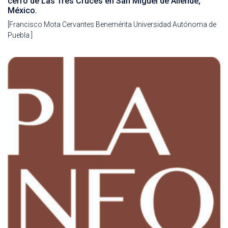
cerro de Las Tres Cruces en San Miguel de Allende,
México.
[Francisco Mota Cervantes Benemérita Universidad Autónoma de
Puebla ]