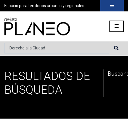
Espacio para territorios urbanos y regionales
Buscar...
RESULTADOS DE
Portada
»
Has buscado por Derecho a la Ciudad
Buscand
BÚSQUEDA