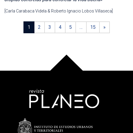
[Carla Carabaca Videla & Roberto Ignacio Lobos Villaseca]
1
2
3
4
5
…
15
»