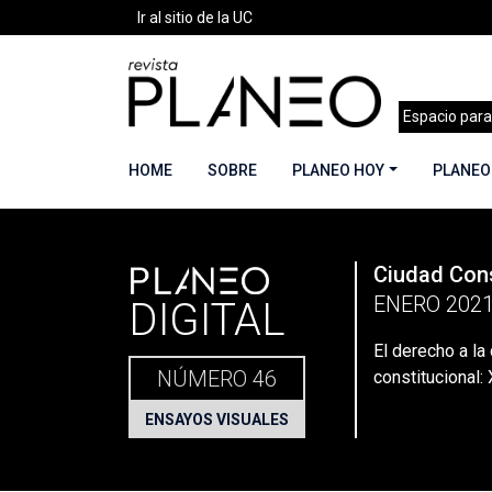
Ir al sitio de la UC
Espacio para
HOME
SOBRE
PLANEO HOY
PLANEO
PLANEO
Ciudad Cons
Portada
»
Planeo Hoy
»
Secciones
»
Ensayos V
ENERO 202
DIGITAL
El derecho a la
NÚMERO 46
constitucional:
ENSAYOS VISUALES