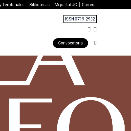
 Territoriales
Bibliotecas
Mi portal UC
Correo
ISSN 0719-2932
Convocatoria
lapa, Veracruz, México