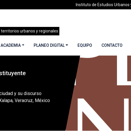
Instituto de Estudios Urbanos y
 territorios urbanos y regionales
 ACADEMIA
PLANEO DIGITAL
EQUIPO
CONTACTO
tituyente
isuales
»
El derecho a la ciudad y su discurso constitucional: Xa
1
 ciudad y su discurso
 Xalapa, Veracruz, México