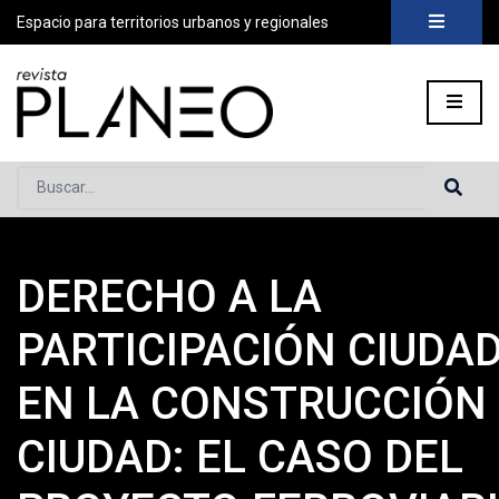
Espacio para territorios urbanos y regionales
Buscar...
DERECHO A LA
Portada
»
Planeo Hoy
»
Secciones
»
Prácticas
»
Derecho a la 
PARTICIPACIÓN CIUDA
EN LA CONSTRUCCIÓN 
CIUDAD: EL CASO DEL