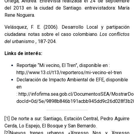
Ortega, Andrea. Entrevista realizada el 24 de septiembre
del 2013 en la ciudad de Santiago. entrevistadora: María
Rene Noguera.
Velásquez, F. E. (2006). Desarrollo Local y partipación
ciudadana: notas sobre el caso colombiano.
Los conflictos
del urbanismo
, 187-204.
Links de interés:
Reportaje “Mi vecino, El Tren”, disponible en :
http://www.13.cl/t13/reporteros/mi-vecino-el-tren
Declaración de Impacto Ambiental de EFE, disponible
en
:
http://infofirma.sea.gob.cl/DocumentosSEA/MostrarD
docId=0d/5e/9898b846b191acbb945dd9c26d028f3b2
[1]
De norte a sur: Santiago, Estación Central, Pedro Aguirre
Cerda, Lo Espejo, El Bosque y San Bernardo.
[2]
Nuevos trenes urbanos «Xpresso Nos y Xpresso