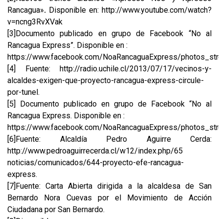
Rancagua»
.
Disponible en:
http://www.youtube.com/watch?
v=ncng3RvXVak
[3]
Documento publicado en grupo de Facebook “No al
Rancagua Express”. Disponible en :
https://www.facebook.com/NoaRancaguaExpress/photos_st
[4]
Fuente: http://radio.uchile.cl/2013/07/17/vecinos-y-
alcaldes-exigen-que-proyecto-rancagua-express-circule-
por-tunel.
[5] Documento publicado en grupo de Facebook “No al
Rancagua Express. Disponible en :
https://www.facebook.com/NoaRancaguaExpress/photos_st
[6]
Fuente: Alcaldía Pedro Aguirre Cerda:
http://www.pedroaguirrecerda.cl/w12/index.php/65
noticias/comunicados/644-proyecto-efe-rancagua-
express.
[7]
Fuente: Carta Abierta dirigida a la alcaldesa de San
Bernardo Nora Cuevas por el Movimiento de Acción
Ciudadana por San Bernardo.