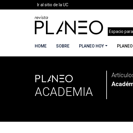
Ir al sitio de la UC
Espacio para
HOME
SOBRE
PLANEO HOY
PLANEO
PLANEO
Portada
»
Secciones
»
Planeo Academia
»
Pági
Artículo
Académ
ACADEMIA