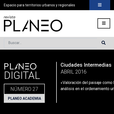
Espacio para territorios urbanos y regionales
Buscar...
PLANEO
Ciudades Intermedias
Portada
»
Planeo Hoy
»
Secciones
»
Planeo Academia
»
Suste
ABRIL 2016
DIGITAL
«Valoración del paisaje como
NÚMERO 27
análisis en el ordenamiento u
PLANEO ACADEMIA