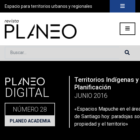
Espacio para territorios urbanos y regionales
Buscar...
PLANEO
Territorios Indígenas y
Portada
»
Planeo Hoy
»
Secciones
»
Planeo Academia
»
Patri
Planificación
DIGITAL
JUNIO 2016
NÚMERO 28
«Espacios Mapuche en el área
de Santiago hoy: paradojas so
PLANEO ACADEMIA
propiedad y el territorio»