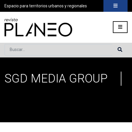
Espacio para territorios urbanos y regionales
Buscar...
SGD MEDIA GROUP
Portada
»
Archivo de SGD Media Group
»
Página 34