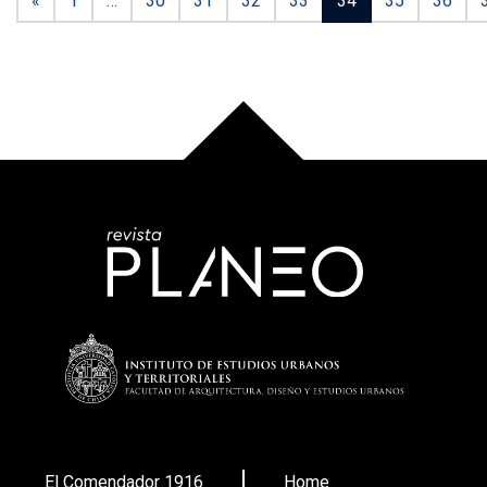
«
1
…
30
31
32
33
34
35
36
El Comendador 1916
Home