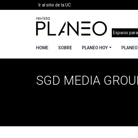
Ir al sitio de la UC
Espacio para
HOME
SOBRE
PLANEO HOY
PLANEO
SGD MEDIA GROU
Portada
»
Archivo de SGD Media Group
»
Págin