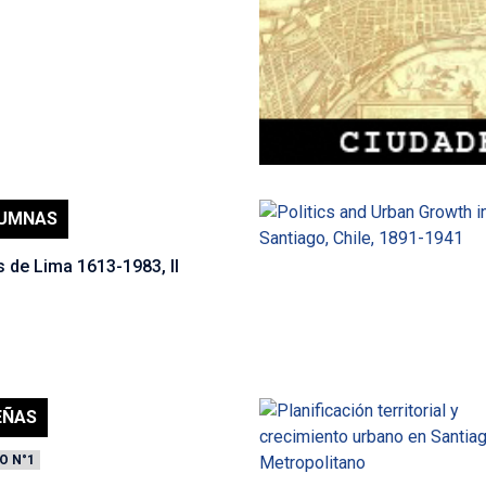
UMNAS
 de Lima 1613-1983, II
EÑAS
O N°1