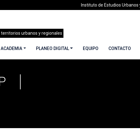
Instituto de Estudios Urbanos y
 territorios urbanos y regionales
 ACADEMIA
PLANEO DIGITAL
EQUIPO
CONTACTO
P
a 37