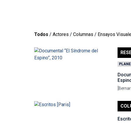
Todos
/
Actores
/
Columnas
/
Ensayos Visual
RES
PLANE
Docum
Espino
[Bernar
COL
Escrit