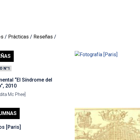
es
/
Prácticas
/
Reseñas
/
EÑAS
O N°1
ental “El Síndrome del
”, 2010
dita Mc Phee]
UMNAS
os [Paris]