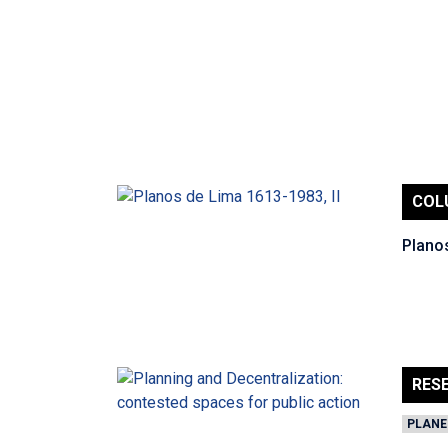
COL
Planos
RES
PLANE