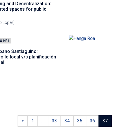
ng and Decentralization:
ted spaces for public
o López]
O N°1
rbano Santiaguino:
ollo local v/s planificación
al
«
1
…
33
34
35
36
37