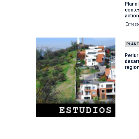
Planni
contes
action
[Ernest
PLANE
Periu
desarr
region