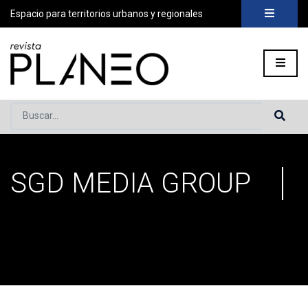
Espacio para territorios urbanos y regionales
Buscar...
SGD MEDIA GROUP
Portada
»
Archivo de SGD Media Group