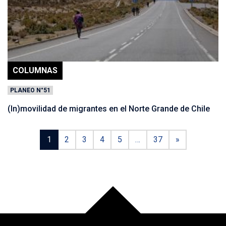
COLUMNAS
PLANEO N°51
(In)movilidad de migrantes en el Norte Grande de Chile
1
2
3
4
5
…
37
»