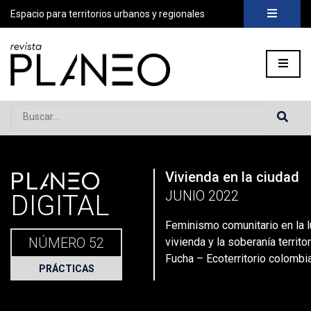
Espacio para territorios urbanos y regionales
Buscar...
PLANEO
Vivienda en la ciudad
Portada
»
Planeo Hoy
»
Feminismo comunitario en la lucha por 
JUNIO 2022
DIGITAL
Feminismo comunitario en la l
NÚMERO 52
vivienda y la soberanía territor
Fucha – Ecoterritorio colombi
PRÁCTICAS