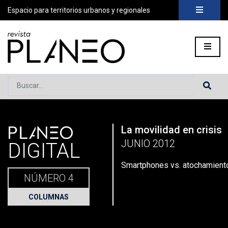
Espacio para territorios urbanos y regionales
Buscar...
PLANEO
La movilidad en crisis
Portada
»
Planeo Hoy
»
Secciones
»
Columnas
»
Smartphones 
JUNIO 2012
DIGITAL
Smartphones vs. atochamiento
NÚMERO 4
COLUMNAS