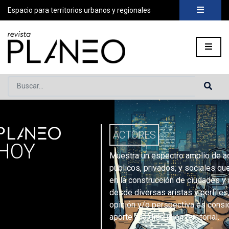
Espacio para territorios urbanos y regionales
Buscar...
PLANEO
ortada
»
Secciones
»
Actores
»
Página 10
ACTORES
HOY
Muestra un espectro amplio de a
públicos, privados, y sociales que
en la construcción de ciudades y 
desde diversas aristas y perfiles
opinión y/o perspectiva es consi
aporte a la discusión territorial.