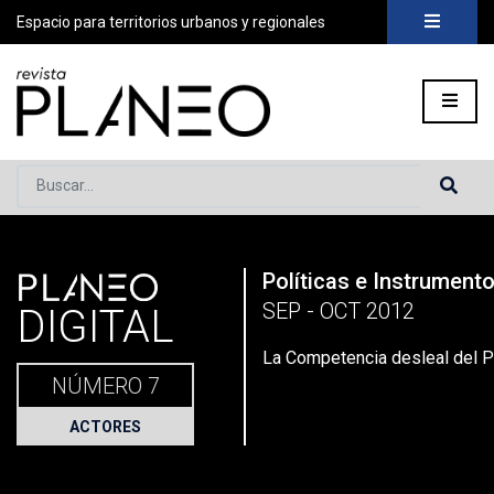
Espacio para territorios urbanos y regionales
Buscar...
PLANEO
Políticas e Instrument
Portada
»
Planeo Hoy
»
La Competencia desleal del PRMS 1
SEP - OCT 2012
DIGITAL
La Competencia desleal del
NÚMERO 7
ACTORES