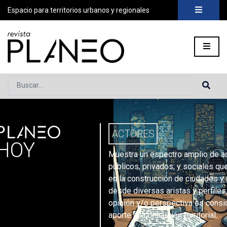
Espacio para territorios urbanos y regionales
Buscar...
PLANEO
ortada
»
Secciones
»
Actores
ACTORES
HOY
Muestra un espectro amplio de a
públicos, privados, y sociales que
en la construcción de ciudades y 
desde diversas aristas y perfiles
opinión y/o perspectiva es consi
aporte a la discusión territorial.