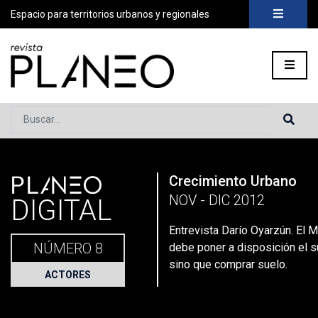
Espacio para territorios urbanos y regionales
Buscar...
PLANEO
Crecimiento Urbano
Portada
»
Planeo Hoy
»
Secciones
»
Actores
»
Entrevista Dar
NOV - DIC 2012
DIGITAL
Entrevista Darío Oyarzún. El 
NÚMERO 8
debe poner a disposición el s
sino que comprar suelo.
ACTORES