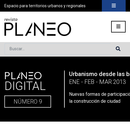
Espacio para territorios urbanos y regionales
Buscar...
PLANEO
Urbanismo desde las 
Portada
»
Planeo Hoy
»
Nuevas formas de participación ciuda
ENE - FEB - MAR 2013
DIGITAL
Nuevas formas de participaci
NÚMERO 9
la construcción de ciudad