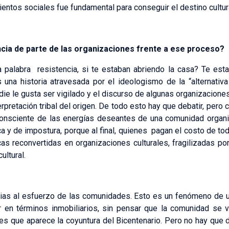
ientos sociales fue fundamental para conseguir el destino cultur
ncia de parte de las organizaciones frente a ese proceso?
a palabra resistencia, si te estaban abriendo la casa? Te es
una historia atravesada por el ideologismo de la “alternativa 
nadie le gusta ser vigilado y el discurso de algunas organizacion
rpretación tribal del origen. De todo esto hay que debatir, pero c
consciente de las energías deseantes de una comunidad organiz
a y de impostura, porque al final, quienes pagan el costo de to
cas reconvertidas en organizaciones culturales, fragilizadas po
ultural.
acias al esfuerzo de las comunidades. Esto es un fenómeno de 
r en términos inmobiliarios, sin pensar que la comunidad se v
ces que aparece la coyuntura del Bicentenario. Pero no hay que 