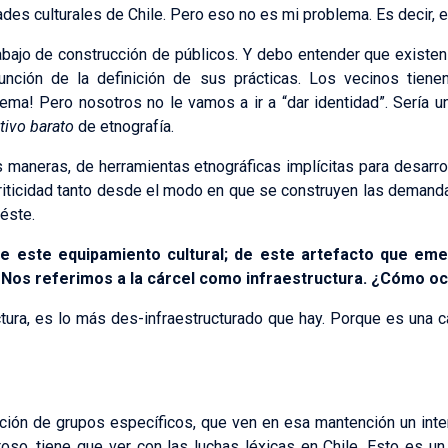
ades culturales de Chile. Pero eso no es mi problema. Es decir, 
rabajo de construcción de públicos. Y debo entender que existe
unción de la definición de sus prácticas. Los vecinos tiene
ema! Pero nosotros no le vamos a ir a “dar identidad”. Sería u
tivo barato
de etnografía.
 maneras, de herramientas etnográficas implícitas para desarrol
Criticidad tanto desde el modo en que se construyen las demanda
éste.
e este equipamiento cultural; de este artefacto que em
. Nos referimos a la cárcel como infraestructura. ¿Cómo o
ctura, es lo más des-infraestructurado que hay. Porque es una c
ión de grupos específicos, que ven en esa mantención un inte
stoso, tiene que ver con las luchas léxicas en Chile. Esto es 