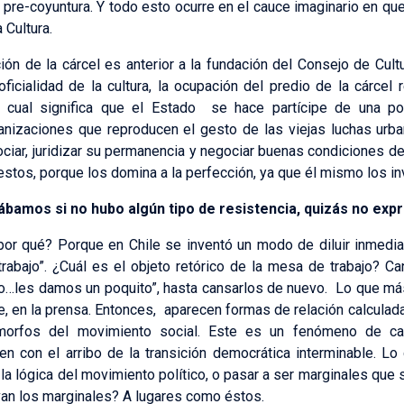
 pre-coyuntura. Y todo esto ocurre en el cauce imaginario en qu
 Cultura.
ón de la cárcel es anterior a la fundación del Consejo de Cult
icialidad de la cultura, la ocupación del predio de la cárcel r
 cual significa que el Estado se hace partícipe de una pol
anizaciones que reproducen el gesto de las viejas luchas urb
ciar, juridizar su permanencia y negociar buenas condiciones de 
stos, porque los domina a la perfección, ya que él mismo los in
bamos si no hubo algún tipo de resistencia, quizás no ex
por qué? Porque en Chile se inventó un modo de diluir inmedia
bajo”. ¿Cuál es el objeto retórico de la mesa de trabajo? Can
o…les damos un poquito”, hasta cansarlos de nuevo. Lo que má
e, en la prensa. Entonces, aparecen formas de relación calculad
morfos del movimiento social. Este es un fenómeno de cara
n con el arribo de la transición democrática interminable. 
la lógica del movimiento político, o pasar a ser marginales que 
an los marginales? A lugares como éstos.