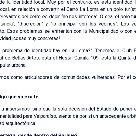
 la identidad local. Muy por el contrario, es esta identidad 
a local, en relación a convertir el Cerro La Loma en un polo turí
levantes del cerro es decir “no nos interesa”. O sea, el polo t
stancia”, “discreción” y “lo principal son los vecinos”. Los 
o. Esos problemas se enfrentan con la Municipalidad o con el
ividad ¡cosas muy concretas!
ué problema de identidad hay en La Loma?”. Tenemos el Club Es
al de Bellas Artes, está el Hostal Camila 109, está la Quinta
pular urbana…
mos como articuladores de comunidades vulneradas. Por el co
algo que ya existe…
a insertarnos, sino que la sola decisión del Estado de poner 
ntalidad para Valparaíso, sienta de por sí un antecedente arbit
d arquitectónica.
erteza, desde dentro del Parque?