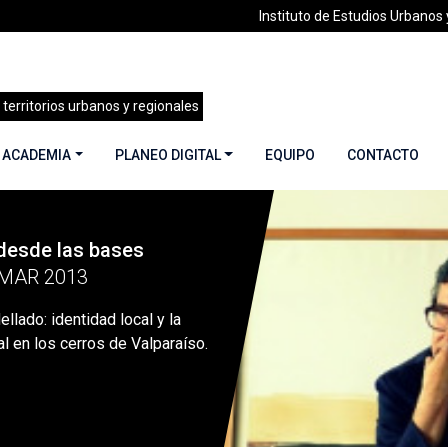
Instituto de Estudios Urbanos y
 territorios urbanos y regionales
 ACADEMIA
PLANEO DIGITAL
EQUIPO
CONTACTO
desde las bases
Justo Pastor Mellado: identidad local y la actividad cultural en l
 MAR 2013
llado: identidad local y la
al en los cerros de Valparaíso.