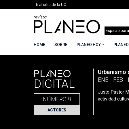
Ir al sitio de la UC
Espacio para
HOME
SOBRE
PLANEO HOY
PLANEO
PLANEO
Urbanismo 
Portada
»
Planeo Hoy
»
Secciones
»
Actores
»
ENE - FEB -
DIGITAL
Justo Pastor Me
NÚMERO 9
actividad cultur
ACTORES