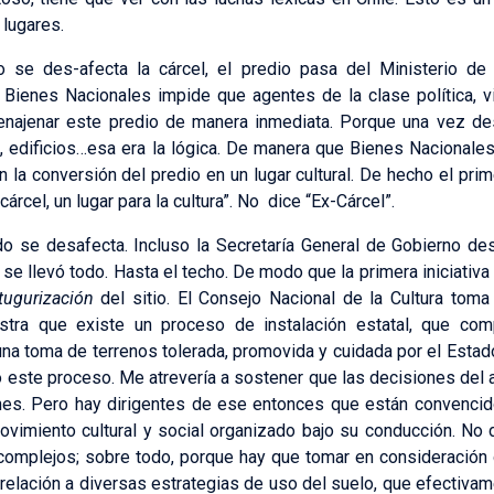
 lugares.
do se des-afecta la cárcel, el predio pasa del Ministerio de 
Bienes Nacionales impide que agentes de la clase política, vi
n enajenar este predio de manera inmediata. Porque una vez de
o, edificios…esa era la lógica. De manera que Bienes Nacionale
 la conversión del predio en un lugar cultural. De hecho el pri
árcel, un lugar para la cultura”. No dice “Ex-Cárcel”.
 se desafecta. Incluso la Secretaría General de Gobierno des
se llevó todo. Hasta el techo. De modo que la primera iniciativa
tugurización
del sitio. El Consejo Nacional de la Cultura toma 
ra que existe un proceso de instalación estatal, que comp
una toma de terrenos tolerada, promovida y cuidada por el Esta
 este proceso. Me atrevería a sostener que las decisiones del
iones. Pero hay dirigentes de ese entonces que están convenci
ovimiento cultural y social organizado bajo su conducción. No 
mplejos; sobre todo, porque hay que tomar en consideración ot
relación a diversas estrategias de uso del suelo, que efectivame