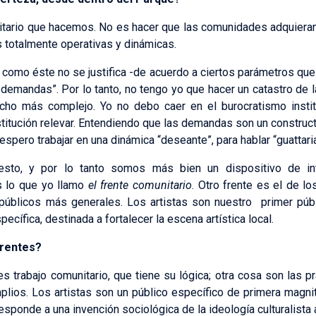
itario que hacemos. No es hacer que las comunidades adquieran s
s totalmente operativas y dinámicas.
al como éste no se justifica -de acuerdo a ciertos parámetros qu
 demandas”. Por lo tanto, no tengo yo que hacer un catastro de
o más complejo. Yo no debo caer en el burocratismo institu
itución relevar. Entendiendo que las demandas son un constructo,
espero trabajar en una dinámica “deseante”, para hablar “guattar
sto, y por lo tanto somos más bien un dispositivo de in
s lo que yo llamo
el frente comunitario
. Otro frente es el de lo
 públicos más generales. Los artistas son nuestro primer públ
ecífica, destinada a fortalecer la escena artística local.
erentes?
 trabajo comunitario, que tiene su lógica; otra cosa son las pr
ios. Los artistas son un público específico de primera magnit
esponde a una invención sociológica de la ideología culturalista