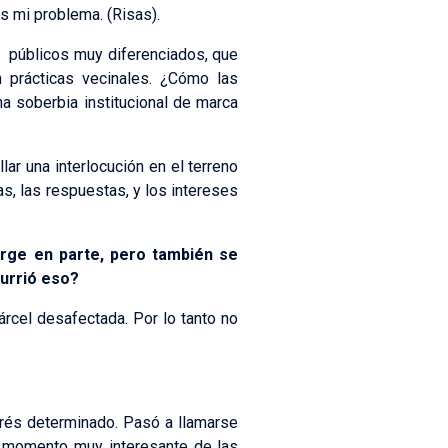
es mi problema. (Risas).
n públicos muy diferenciados, que
n prácticas vecinales. ¿Cómo las
na soberbia institucional de marca
lar una interlocución en el terreno
s, las respuestas, y los intereses
erge en parte, pero también se
currió eso?
árcel desafectada. Por lo tanto no
rés determinado. Pasó a llamarse
un momento muy interesante de las