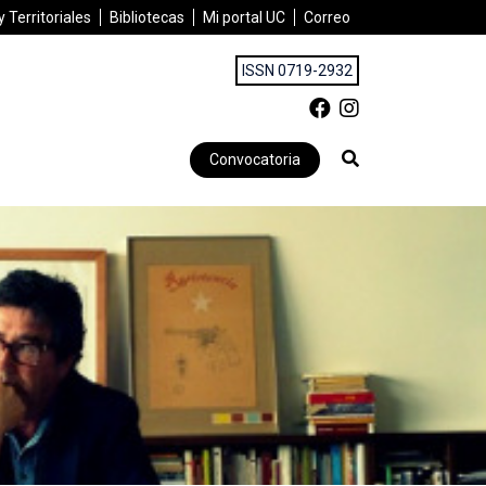
 Territoriales
Bibliotecas
Mi portal UC
Correo
ISSN 0719-2932
Convocatoria
os cerros de Valparaíso.