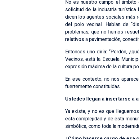
No es nuestro campo el ámbito de
solicitud de la industria turístic
dicen los agentes sociales más re
del polo vecinal. Hablan de “di
problemas, que no hemos resuelt
relativos a pavimentación, conect
Entonces uno diría: “Perdón, ¿q
Vecinos, está la Escuela Municip
expresión máxima de la cultura po
En ese contexto, no nos aparece
fuertemente constituidas.
Ustedes llegan a insertarse a 
Ya existe, y no es que lleguemos 
esta complejidad y de esta monume
simbólica, como toda la modernida
¿Cómo hacerse cargo de esa c