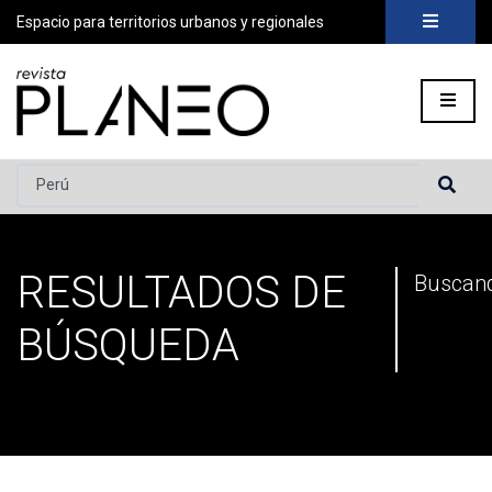
Espacio para territorios urbanos y regionales
Buscar...
RESULTADOS DE
Portada
»
Has buscado por Perú
Buscand
BÚSQUEDA