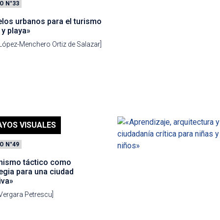
O N°33
los urbanos para el turismo
 y playa»
 López-Menchero Ortiz de Salazar]
AYOS VISUALES
O N°49
nismo táctico como
egia para una ciudad
iva»
 Vergara Petrescu]