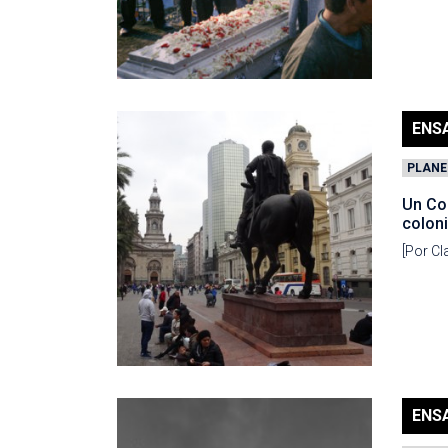
ENS
PLANE
Un Co
coloni
[Por Cl
ENS