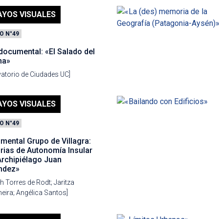
AYOS VISUALES
O N°49
documental: «El Salado del
na»
atorio de Ciudades UC]
AYOS VISUALES
O N°49
mental Grupo de Villagra:
ias de Autonomía Insular
Archipiélago Juan
ndez»
h Torres de Rodt; Jaritza
eira; Angélica Santos]