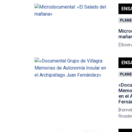
ENS
PLANE
Micro
maña
[Observ
ENS
PLANE
«Docu
Memor
en el 
Ferná
[Kennet
Rivaden