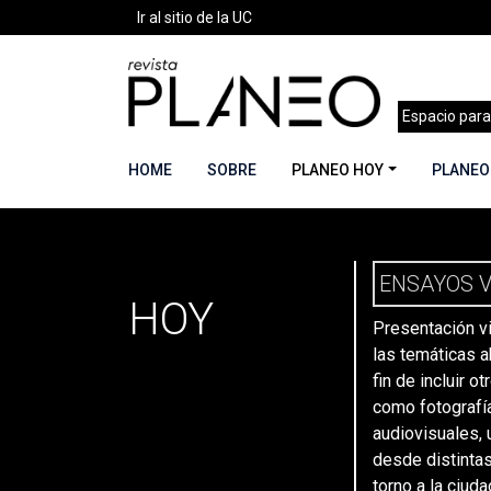
Ir al sitio de la UC
Espacio para
HOME
SOBRE
PLANEO HOY
PLANEO
PLANEO
Portada
»
Secciones
»
Ensayos Visuales
»
Pág
ENSAYOS V
HOY
Presentación vi
las temáticas a
fin de incluir o
como fotografía
audiovisuales, 
desde distintas
torno a la ciuda