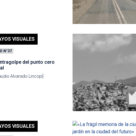
AYOS VISUALES
O N°37
ntragolpe del punto cero
al
audio Alvarado Lincopi]
AYOS VISUALES