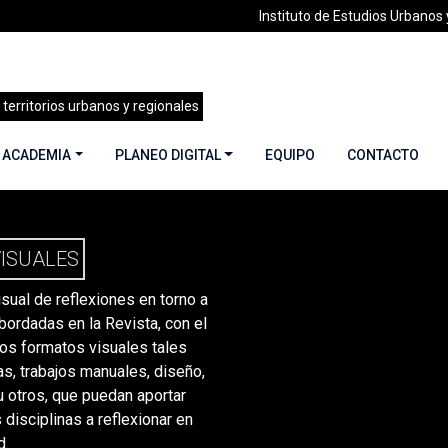
Instituto de Estudios Urbanos y
 territorios urbanos y regionales
 ACADEMIA
PLANEO DIGITAL
EQUIPO
CONTACTO
ina 2
ISUALES
sual de reflexiones en torno a
bordadas en la Revista, con el
tros formatos visuales tales
s, trabajos manuales, diseño,
u otros, que puedan aportar
 disciplinas a reflexionar en
d.