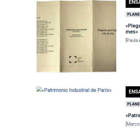
ENS
PLANE
«Plega
mes»
[Paula 
ENS
PLANE
«Patri
[Marco