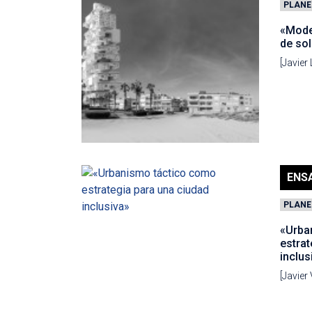
PLANE
«Mode
de sol
[Javier
ENS
PLANE
«Urba
estrat
inclus
[Javier