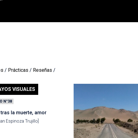
es
/
Prácticas
/
Reseñas
/
AYOS VISUALES
O N°38
 tras la muerte, amor
ian Espinoza Trujillo]