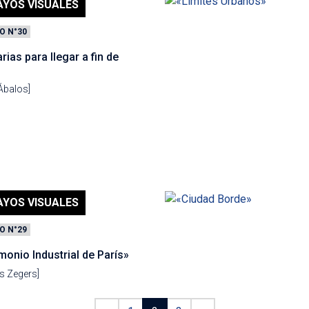
AYOS VISUALES
O N°30
rias para llegar a fin de
Ábalos]
AYOS VISUALES
O N°29
monio Industrial de París»
s Zegers]