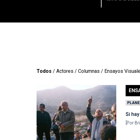
Todos
/
Actores
/
Columnas
/
Ensayos Visual
ENS
PLANE
Si hay
[Por Br