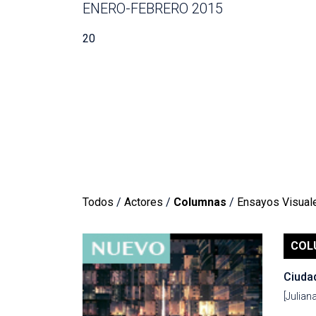
ENERO-FEBRERO 2015
20
Todos
/
Actores
/
Columnas
/
Ensayos Visual
COL
Ciudad
[Julian