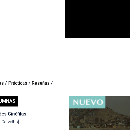
es
/
Prácticas
/
Reseñas
/
UMNAS
es Cinéfilas
a Carvalho]