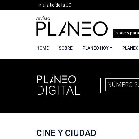
Ir al sitio de la UC
Espacio para
HOME
SOBRE
PLANEO HOY
PLANEO
PLANEO
PORTADA
»
PLANEO DIGITAL
»
PLANEO 20 | 
NÚMERO 2
DIGITAL
CINE Y CIUDAD