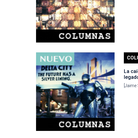
COL
La caí
legad
[Jaime