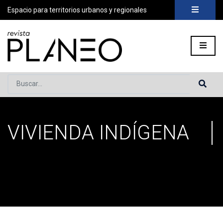
Espacio para territorios urbanos y regionales
Buscar...
VIVIENDA INDÍGENA
Portada
»
Vivienda indígena