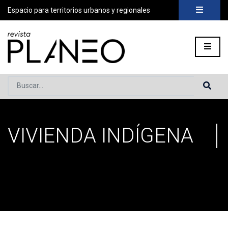
Espacio para territorios urbanos y regionales
Buscar...
VIVIENDA INDÍGENA
Portada
»
Vivienda indígena