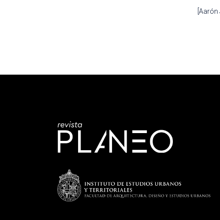
[Aarón