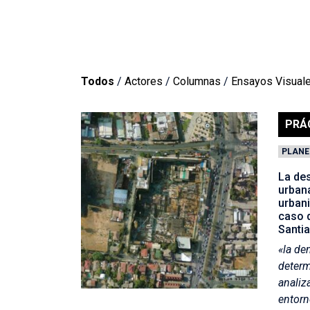
Todos
/
Actores
/
Columnas
/
Ensayos Visual
PRÁ
PLANE
La de
urbana
urbani
caso 
Santi
«la de
deter
analiz
entorn