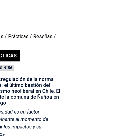
es
/
Prácticas
/
Reseñas
/
CTICAS
O N°56
sregulación de la norma
: el último bastión del
smo neoliberal en Chile. El
de la comuna de Ñuñoa en
ago
nsidad es un factor
minante al momento de
ar los impactos y su
o»